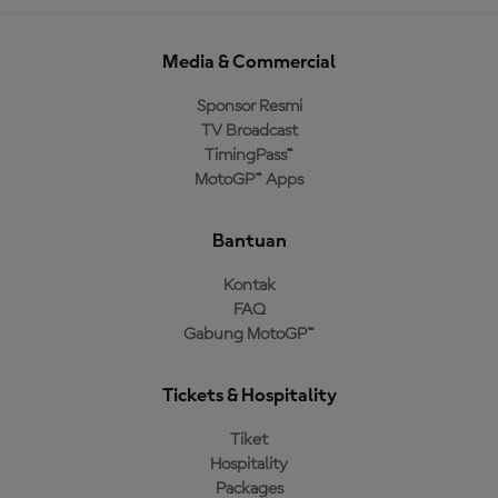
Media & Commercial
Sponsor Resmi
TV Broadcast
TimingPass™
MotoGP™ Apps
Bantuan
Kontak
FAQ
Gabung MotoGP™
Tickets & Hospitality
Tiket
Hospitality
Packages