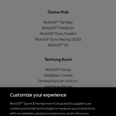
Game Hub
MotoGP™ Fantasy
MotoGP™ Predictor
MotoGP Guru Predict
MotoGP Guru Racing 25/26
MotoGP™26
Tentang Kami
MotoGP Group
Kebijakan Cookie
Pemberitahuan Hukum
Kebijakan Privasi
Kebijakan Pembelian
Customize your experience
MotoGP™ Sports Entertainment Group and its suppliers use
cookies and similar technologies to measure your interactions
with our websites, products and services, and to show you
Unduh Aplikasi Resmi MotoGP™