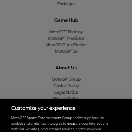
Packages
Game Hub
MotoGP™ Fantasy
MotoGP™ Predictor
MotoGP Guru Predict
MotoGP™26
About Us
MotoGP Group
Cookie Policy
Legal Notice
Privacy Policy
Purchase Policy
Customize your experience
MotoGP™ Sports Entertainment Group and its suppliers use
cookies and similar technologies to measure your interactions
with our websites, products and services, and to show you
Baixe o aplicativo oficial da MotoGP™