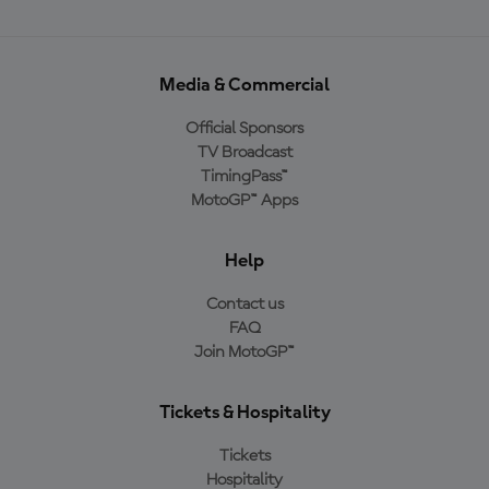
Media & Commercial
Official Sponsors
TV Broadcast
TimingPass™
MotoGP™ Apps
Help
Contact us
FAQ
Join MotoGP™
Tickets & Hospitality
Tickets
Hospitality