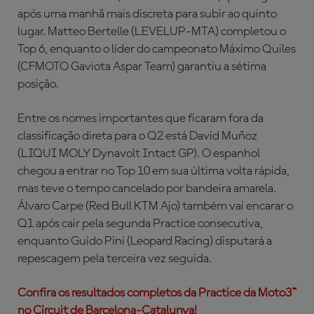
após uma manhã mais discreta para subir ao quinto
lugar. Matteo Bertelle (LEVELUP-MTA) completou o
Top 6, enquanto o líder do campeonato Máximo Quiles
(CFMOTO Gaviota Aspar Team) garantiu a sétima
posição.
Entre os nomes importantes que ficaram fora da
classificação direta para o Q2 está David Muñoz
(LIQUI MOLY Dynavolt Intact GP). O espanhol
chegou a entrar no Top 10 em sua última volta rápida,
mas teve o tempo cancelado por bandeira amarela.
Álvaro Carpe (Red Bull KTM Ajo) também vai encarar o
Q1 após cair pela segunda Practice consecutiva,
enquanto Guido Pini (Leopard Racing) disputará a
repescagem pela terceira vez seguida.
Confira os resultados completos da Practice da Moto3™
no Circuit de Barcelona-Catalunya!