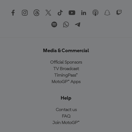
Media & Commercial
Official Sponsors
TV Broadcast
TimingPass™
MotoGP™ Apps
Help
Contact us
FAQ
Join MotoGP™