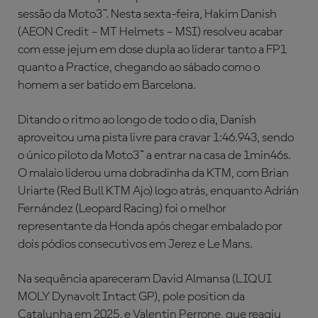
sessão da Moto3™. Nesta sexta-feira, Hakim Danish
(AEON Credit – MT Helmets – MSI) resolveu acabar
com esse jejum em dose dupla ao liderar tanto a FP1
quanto a Practice, chegando ao sábado como o
homem a ser batido em Barcelona.
Ditando o ritmo ao longo de todo o dia, Danish
aproveitou uma pista livre para cravar 1:46.943, sendo
o único piloto da Moto3™ a entrar na casa de 1min46s.
O malaio liderou uma dobradinha da KTM, com Brian
Uriarte (Red Bull KTM Ajo) logo atrás, enquanto Adrián
Fernández (Leopard Racing) foi o melhor
representante da Honda após chegar embalado por
dois pódios consecutivos em Jerez e Le Mans.
Na sequência apareceram David Almansa (LIQUI
MOLY Dynavolt Intact GP), pole position da
Catalunha em 2025, e Valentin Perrone, que reagiu