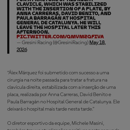
clavicle, which was stabilized
with the insertion of a plate, by
Anna Carreras, David Benito, and
Paula Barragán at Hospital
General de Catalunya. He will
leave the hospital later this
afternoon.
pic.twitter.com/qMvMZQFIVA
— Gresini Racing (@GresiniRacing)
May 18,
2026
“Álex Márquez foi submetido com sucesso a uma
cirurgia na noite passada para tratar a fratura na
clavícula direita, estabilizada com a inserção de uma
placa, realizada por Anna Carreras, David Benito e
Paula Barragán no Hospital General de Catalunya. Ele
deixará o hospital mais tarde nesta tarde.”
O diretor esportivo da equipe, Michele Masini,