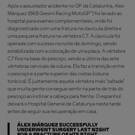
Após o assustador acidente no GP da Catalunha, Alex
Márquez (BK8 Gresini Racing MotoGP™) foi levado ao
hospital para exames complementares, onde foi
diagnosticado com uma fratura na clavícula direita e
uma pequena fratura na vértebra C7. A clavícula foi
operada com sucesso na noite de domingo, sendo
estabilizada com a colocação de uma placa. A vértebra
C7 fica na base do pescoço, sendo a última das sete
vértebras cervicais da coluna. Ela faz a transição entre
o pescoço e a parte superior das costas (coluna
torácica). É justamente aquela vértebra mais “saltada”
que muita gente consegue sentir na parte de trás do
pescoço ao inclinar a cabeça para frente. O espanhol
deixará o Hospital General de Catalunya nesta tarde
antes de seguir sua recuperação em casa.
Álex Márquez successfully
underwent surgery last night
for a fracture of his right