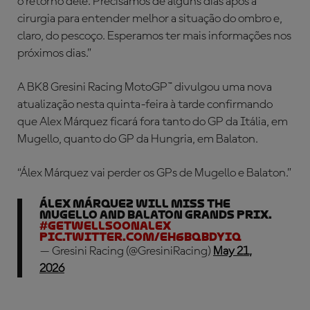
o retorno dele. Precisamos de alguns dias após a
cirurgia para entender melhor a situação do ombro e,
claro, do pescoço. Esperamos ter mais informações nos
próximos dias.”
A BK8 Gresini Racing MotoGP™ divulgou uma nova
atualização nesta quinta-feira à tarde confirmando
que Alex Márquez ficará fora tanto do GP da Itália, em
Mugello, quanto do GP da Hungria, em Balaton.
“Álex Márquez vai perder os GPs de Mugello e Balaton.”
Álex Márquez will miss the
Mugello and Balaton Grands Prix.
#GetWellSoonAlex
pic.twitter.com/eH6BqbDYiq
— Gresini Racing (@GresiniRacing)
May 21,
2026