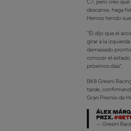
C7, pero creo que 
descanse, haga fis
Hemos tenido suer
"Él dijo que el ac
girar a la izquierd
demasiado pronto 
conocer el estado
próximos días".
BK8 Gresini Raci
tarde, confirman
Gran Premio de Hun
Álex Márq
Prix.
#Get
— Gresini Rac