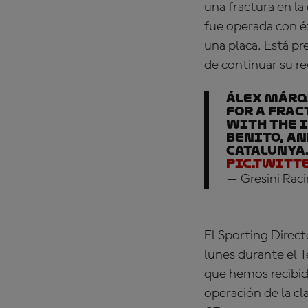
una fractura en la
fue operada con éx
una placa. Está p
de continuar su re
Álex Márq
for a frac
with the i
Benito, an
Catalunya.
pic.twitt
— Gresini Rac
El Sporting Direct
lunes durante el T
que hemos recibid
operación de la cl