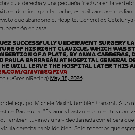
 clavícula derecha y una pequeña fractura en la vértebr
ito el domingo por la noche, estabilizándose mediante
revisto que abandone el Hospital General de Catalunya 
cuperación en casa.
uez successfully underwent surgery la
ture of his right clavicle, which was s
nsertion of a plate, by Anna Carreras, 
d Paula Barragán at Hospital General d
 He will leave the hospital later this 
er.com/qMvMZQFIVA
ing (@GresiniRacing)
May 18, 2026
or del equipo, Michele Masini, también transmitió un m
est de Barcelona: "Estamos bastante contentos con las
o. También tuvimos una videollamada con él para que 
avícula derecha había ido bien. Solo tenemos que esper