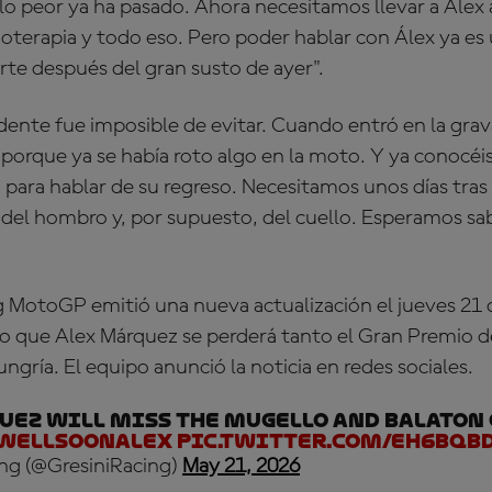
lo peor ya ha pasado. Ahora necesitamos llevar a Alex 
ioterapia y todo eso. Pero poder hablar con Álex ya es 
te después del gran susto de ayer".
cidente fue imposible de evitar. Cuando entró en la gra
a porque ya se había roto algo en la moto. Y ya conocéis
para hablar de su regreso. Necesitamos unos días tras 
 del hombro y, por supuesto, del cuello. Esperamos sab
ng MotoGP
emitió una nueva actualización el jueves 21
do que
Alex Márquez
se perderá tanto el Gran Premio de
gría. El equipo anunció la noticia en redes sociales.
uez will miss the Mugello and Balaton
WellSoonAlex
pic.twitter.com/eH6Bqb
ing (@GresiniRacing)
May 21, 2026