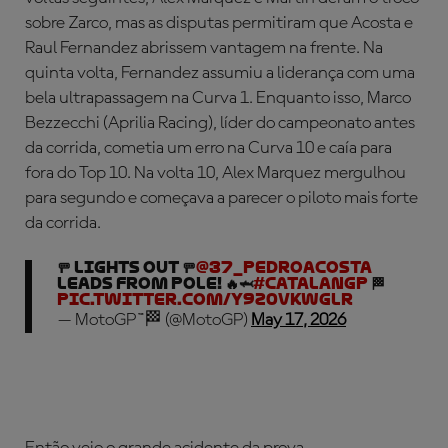
sobre Zarco, mas as disputas permitiram que Acosta e
Raul Fernandez abrissem vantagem na frente. Na
quinta volta, Fernandez assumiu a liderança com uma
bela ultrapassagem na Curva 1. Enquanto isso, Marco
Bezzecchi (Aprilia Racing), líder do campeonato antes
da corrida, cometia um erro na Curva 10 e caía para
fora do Top 10. Na volta 10, Alex Marquez mergulhou
para segundo e começava a parecer o piloto mais forte
da corrida.
🚥 LIGHTS OUT 🚥
@37_pedroacosta
leads from pole! 🔥🦈
#CatalanGP
🏁
pic.twitter.com/y9z0VkwGlR
— MotoGP™🏁 (@MotoGP)
May 17, 2026