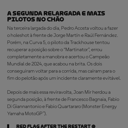
A SEGUNDA RELARGADA E MAIS
PILOTOS NO CHÃO
Na terceira largada do dia, Pedro Acosta voltou a fazer
o holeshot à frente de Jorge Martín e Raúl Fernández.
Porém, na Curva 5, o piloto da Trackhouse tentou
recuperar a posição sobre o “Martinator”, errou
completamente a manobra e acertou o Campeão
Mundial de 2024, que acabou na brita. Os dois
conseguiram voltar para a corrida, mas caíram para o
fim do pelotão após um incidente claramente evitável.
Depois de mais essa reviravolta, Joan Mir herdou a
segunda posição, à frente de Francesco Bagnaia, Fabio
Di Giannantonio e Fabio Quartararo (Monster Energy
Yamaha MotoGP™).
RED FLAG after the restart 🔴