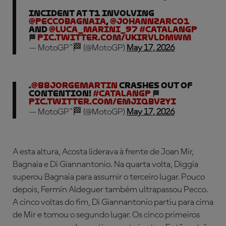
Incident at T1 involving
@PeccoBagnaia
,
@JohannZarco1
and
@Luca_Marini_97
#CatalanGP
🏁
pic.twitter.com/uKIRVLdMWM
— MotoGP™🏁 (@MotoGP)
May 17, 2026
.
@88jorgemartin
crashes out of
contention!
#CatalanGP
🏁
pic.twitter.com/EMJIqBVZYi
— MotoGP™🏁 (@MotoGP)
May 17, 2026
A esta altura, Acosta liderava à frente de Joan Mir,
Bagnaia e Di Giannantonio. Na quarta volta, Diggia
superou Bagnaia para assumir o terceiro lugar. Pouco
depois, Fermín Aldeguer também ultrapassou Pecco.
A cinco voltas do fim, Di Giannantonio partiu para cima
de Mir e tomou o segundo lugar. Os cinco primeiros