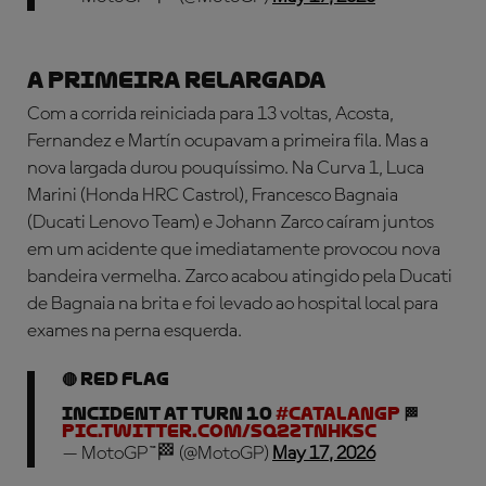
A PRIMEIRA RELARGADA
Com a corrida reiniciada para 13 voltas, Acosta,
Fernandez e Martín ocupavam a primeira fila. Mas a
nova largada durou pouquíssimo. Na Curva 1, Luca
Marini (Honda HRC Castrol), Francesco Bagnaia
(Ducati Lenovo Team) e Johann Zarco caíram juntos
em um acidente que imediatamente provocou nova
bandeira vermelha. Zarco acabou atingido pela Ducati
de Bagnaia na brita e foi levado ao hospital local para
exames na perna esquerda.
🔴 RED FLAG
Incident at Turn 10
#CatalanGP
🏁
pic.twitter.com/Sq2ztnHKSc
— MotoGP™🏁 (@MotoGP)
May 17, 2026