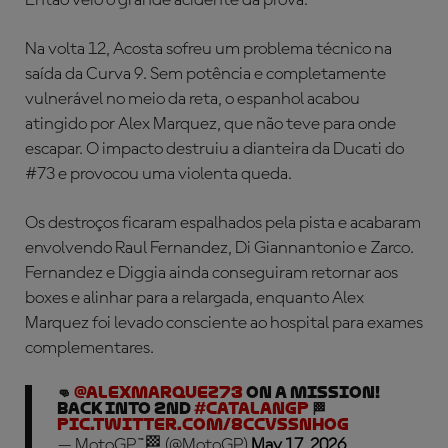
Então veio o grande acidente da prova.
Na volta 12, Acosta sofreu um problema técnico na
saída da Curva 9. Sem potência e completamente
vulnerável no meio da reta, o espanhol acabou
atingido por Alex Marquez, que não teve para onde
escapar. O impacto destruiu a dianteira da Ducati do
#73 e provocou uma violenta queda.
Os destroços ficaram espalhados pela pista e acabaram
envolvendo Raul Fernandez, Di Giannantonio e Zarco.
Fernandez e Diggia ainda conseguiram retornar aos
boxes e alinhar para a relargada, enquanto Alex
Marquez foi levado consciente ao hospital para exames
complementares.
👊
@alexmarquez73
on a mission!
Back into 2nd
#CatalanGP
🏁
pic.twitter.com/8CCvsSNhOG
— MotoGP™🏁 (@MotoGP)
May 17, 2026