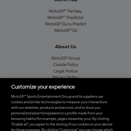
MotoGP™ Fantasy
MotoGP™ Predictor
MotoGP Guru Predict
MotoGP™26
About Us
MotoGP Group
Cookie Policy
Legal Notice
Privacy Policy
Purchase Policy
Customize your experience
MotoGP™ Sports Entertainment Group and its suppliers use
cookies and similar technologies to measure your interactions
with our websites, products and services, and to show you
Baixe o aplicativo oficial da MotoGP™
personalized advertising based on a profile made from your
browsing habits (for example, pages viewed by you). By clicking
“Enable all”, you agree to the storing of our cookies on your device
for those purposes. By clicking “Customize” you can choose which