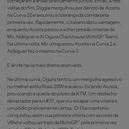
começaram a andar praticamente juntos. Então, a três
voltas do fim, Diggia mergulhou por dentro de Acosta
na Curva 10 e assumiu a liderança da corrida pela
primeira vez. Rapidamente, o italiano abriu vantagem,
enquanto Acosta passou a sofrer pressão intensa de
Mir, Aldeguer e Ai Ogura (Trackhouse MotoGP Team).
Na última volta, Mir ultrapassou Acosta na Curva 1 e
Aldeguer fez o mesmo na Curva 3.
E ainda havia mais drama reservado.
Na última curva, Ogura tentou um mergulho agressivo
no melhor estilo Rossi 2009 e acabou tocando Acosta,
provocando a queda do piloto da KTM. Um desfecho
devastador para o #37, que viu escapar uma vitória e
um pódio praticamente certos. Di Giannantonio
conquistou assim sua primeira vitória com as cores da
VR46 e voltou ao topo da MotoGP™ pela primeira vez