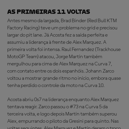
AS PRIMEIRAS 11 VOLTAS
Antes mesmo da largada, Brad Binder (Red Bull KTM
Factory Racing) teve um problema no grid e precisou
largar do pit lane. Já Acosta fez a saída perfeita e
assumiu a liderança à frente de Alex Marquez. A
primeira volta foi intensa. Raul Fernandez (Trackhouse
MotoGP Team) atacou, Jorge Martín também
mergulhou para cima de Alex Marquez na Curva 7,
com contato entre os dois espanhóis. Johann Zarco
voltou a mostrar grande ritmo no início, embora quase
tenha perdido o controle da moto na Curva 10.
Acosta abriu 0s7 na liderança enquanto Alex Marquez
tentava reagir. Zarco passou o #73 na Curva 5 da
terceira volta, e logo depois Martín também superou
Alex, empurrando o piloto da Gresini para quinto. Nas
voltas seguintes, Alex Marquez e Martín deram o troco