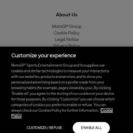
About Us
MotoGP Group
Cookie Policy
Legal Notice
Privacy Policy
Purchase Policy
Customize your experience
MotoGP™ Sports Entertainment Group and its suppliers use
cookies and similar technologies to measure your interactions
with our websites, products and services, and to show you
Baixe o aplicativo oficial da MotoGP™
personalized advertising based on a profile made from your
browsing habits (for example, pages viewed by you). By clicking
“Enable all”, you agree to the storing of our cookies on your device
for those purposes. By clicking “Customize” you can choose which
categories of cookies you prefer to enable or refuse. You can
© 2026 MotoGP Sports Entertainment Group. Todos os direitos
always check our Cookies Policy for further information.
Cookie
reservados. Todas as marcas registradas pertencem aos seus
Policy
respectivos proprietários.
CUSTOMIZE / REFUSE
ENABLE ALL