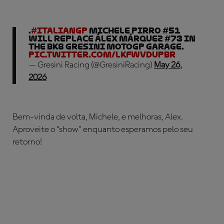
.
#ItalianGP
Michele Pirro #51
will replace Álex Márquez #73 in
the BK8 Gresini MotoGP garage.
pic.twitter.com/LkfWvDUPBr
— Gresini Racing (@GresiniRacing)
May 26,
2026
Bem-vinda de volta, Michele, e melhoras, Alex.
Aproveite o “show” enquanto esperamos pelo seu
retorno!