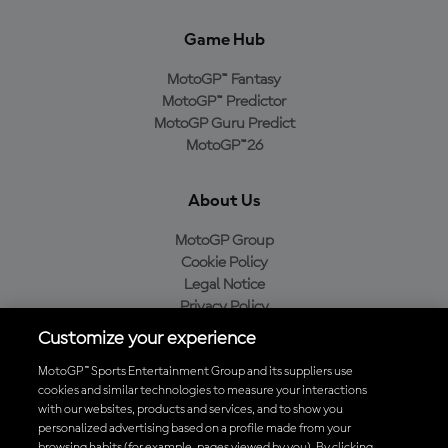
Game Hub
MotoGP™ Fantasy
MotoGP™ Predictor
MotoGP Guru Predict
MotoGP™26
About Us
MotoGP Group
Cookie Policy
Legal Notice
Privacy Policy
Purchase Policy
Customize your experience
MotoGP™ Sports Entertainment Group and its suppliers use
cookies and similar technologies to measure your interactions
with our websites, products and services, and to show you
Baixe o aplicativo oficial da MotoGP™
personalized advertising based on a profile made from your
browsing habits (for example, pages viewed by you). By clicking