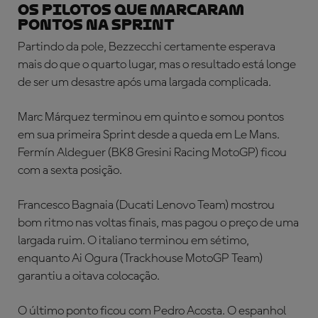
OS PILOTOS QUE MARCARAM
PONTOS NA SPRINT
Partindo da pole, Bezzecchi certamente esperava
mais do que o quarto lugar, mas o resultado está longe
de ser um desastre após uma largada complicada.
Marc Márquez terminou em quinto e somou pontos
em sua primeira Sprint desde a queda em Le Mans.
Fermín Aldeguer (BK8 Gresini Racing MotoGP) ficou
com a sexta posição.
Francesco Bagnaia (Ducati Lenovo Team) mostrou
bom ritmo nas voltas finais, mas pagou o preço de uma
largada ruim. O italiano terminou em sétimo,
enquanto Ai Ogura (Trackhouse MotoGP Team)
garantiu a oitava colocação.
O último ponto ficou com Pedro Acosta. O espanhol