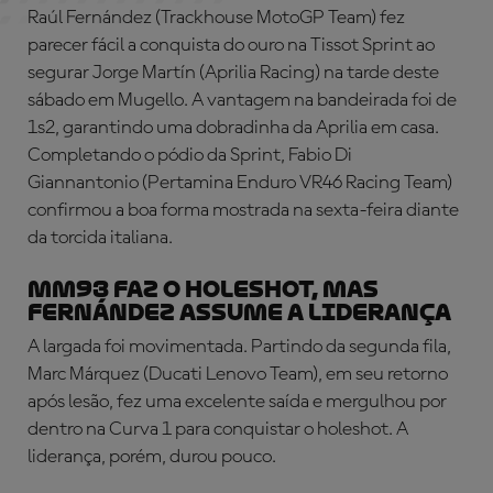
Raúl Fernández (Trackhouse MotoGP Team) fez
parecer fácil a conquista do ouro na Tissot Sprint ao
segurar Jorge Martín (Aprilia Racing) na tarde deste
sábado em Mugello. A vantagem na bandeirada foi de
1s2, garantindo uma dobradinha da Aprilia em casa.
Completando o pódio da Sprint, Fabio Di
Giannantonio (Pertamina Enduro VR46 Racing Team)
confirmou a boa forma mostrada na sexta-feira diante
da torcida italiana.
MM93 FAZ O HOLESHOT, MAS
FERNÁNDEZ ASSUME A LIDERANÇA
A largada foi movimentada. Partindo da segunda fila,
Marc Márquez (Ducati Lenovo Team), em seu retorno
após lesão, fez uma excelente saída e mergulhou por
dentro na Curva 1 para conquistar o holeshot. A
liderança, porém, durou pouco.