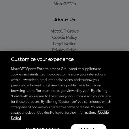
MotoGP™26
About Us
MotoGP Group
Cookie Policy
Legal Notice
Privacy Policy
Purchase Policy
Customize your experience
MotoGP™ Sports Entertainment Group and its suppliers use
cookies and similar technologies to measure your interactions
with our websites, products and services, and to show you
Baixe o aplicativo oficial da MotoGP™
personalized advertising based on a profile made from your
browsing habits (for example, pages viewed by you). By clicking
“Enable all”, you agree to the storing of our cookies on your device
for those purposes. By clicking “Customize” you can choose which
categories of cookies you prefer to enable or refuse. You can
© 2026 MotoGP Sports Entertainment Group. Todos os direitos
always check our Cookies Policy for further information.
Cookie
reservados. Todas as marcas registradas pertencem aos seus
Policy
respectivos proprietários.