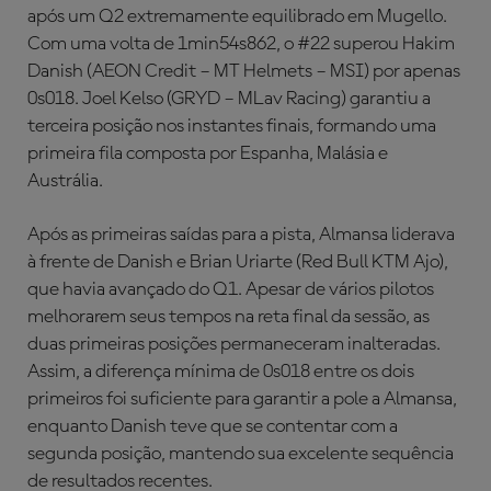
após um Q2 extremamente equilibrado em Mugello.
Com uma volta de 1min54s862, o #22 superou Hakim
Danish (AEON Credit – MT Helmets – MSI) por apenas
0s018. Joel Kelso (GRYD – MLav Racing) garantiu a
terceira posição nos instantes finais, formando uma
primeira fila composta por Espanha, Malásia e
Austrália.
Após as primeiras saídas para a pista, Almansa liderava
à frente de Danish e Brian Uriarte (Red Bull KTM Ajo),
que havia avançado do Q1. Apesar de vários pilotos
melhorarem seus tempos na reta final da sessão, as
duas primeiras posições permaneceram inalteradas.
Assim, a diferença mínima de 0s018 entre os dois
primeiros foi suficiente para garantir a pole a Almansa,
enquanto Danish teve que se contentar com a
segunda posição, mantendo sua excelente sequência
de resultados recentes.