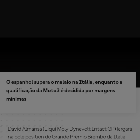
O espanhol supera o malaio na Itália, enquanto a
qualificação da Moto3 é decidida por margens
mínimas
David Almansa (Liqui Moly Dynavolt Intact GP) largará
na pole position do Grande Prêmio Brembo da Itália