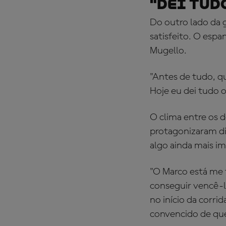
"Dei tud
Do outro lado da 
satisfeito. O esp
Mugello.
"Antes de tudo, qu
Hoje eu dei tudo o
O clima entre os 
protagonizaram dis
algo ainda mais im
"O Marco está me 
conseguir vencê-lo
no início da corri
convencido de que