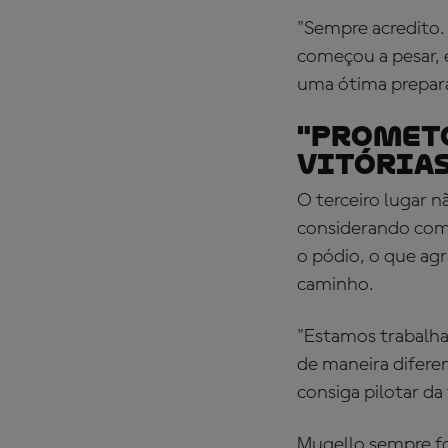
"Sempre acredito.
começou a pesar, 
uma ótima prepara
"Prometo
vitórias
O terceiro lugar 
considerando como
o pódio, o que ag
caminho.
"Estamos trabalha
de maneira difere
consiga pilotar da
Mugello sempre fo