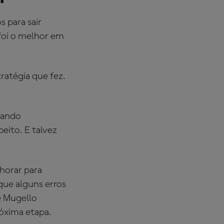
"
 para sair
foi o melhor em
tratégia que fez.
uando
eito. E talvez
horar para
 que alguns erros
de Mugello
róxima etapa.