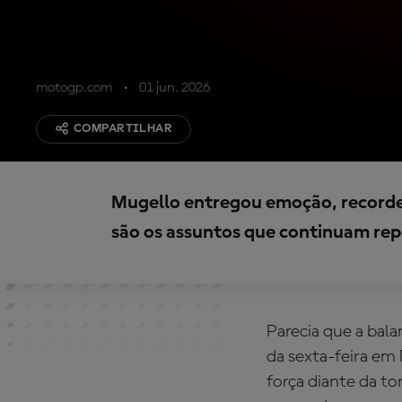
motogp.com
01 jun. 2026
COMPARTILHAR
Mugello entregou emoção, recorde
são os assuntos que continuam rep
Parecia que a bal
da sexta-feira e
força diante da to