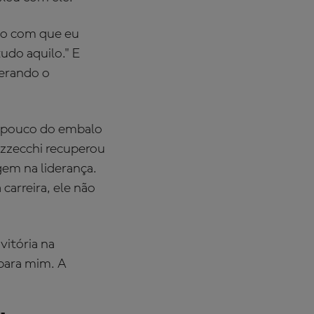
lgo com que eu
udo aquilo." E
derando o
m pouco do embalo
ezzecchi recuperou
gem na liderança.
arreira, ele não
vitória na
 para mim. A