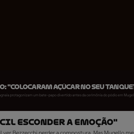
O: "Colocaram açúcar no seu tanque
agnaia protagonizam um bate-papo divertido antes da cerimônia do pódio em Mugel
ícil esconder a emoção"
l ver Bezzecchi perder a compostura. Mas Mugello me