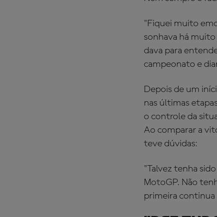
"Fiquei muito emo
sonhava há muito 
dava para entender
campeonato e dian
Depois de um iníc
nas últimas etapa
o controle da sit
Ao comparar a vit
teve dúvidas:
"Talvez tenha sid
MotoGP. Não tenho
primeira continua 