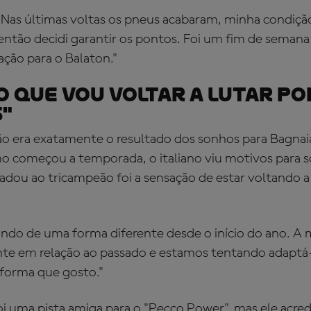
 Nas últimas voltas os pneus acabaram, minha condiçã
então decidi garantir os pontos. Foi um fim de semana
ção para o Balaton."
 que vou voltar a lutar po
"
não era exatamente o resultado dos sonhos para Bagnai
 começou a temporada, o italiano viu motivos para so
radou ao tricampeão foi a sensação de estar voltando a
ndo de uma forma diferente desde o início do ano. A
nte em relação ao passado e estamos tentando adaptá-
 forma que gosto."
i uma pista amiga para o "Pecco Power", mas ele acred