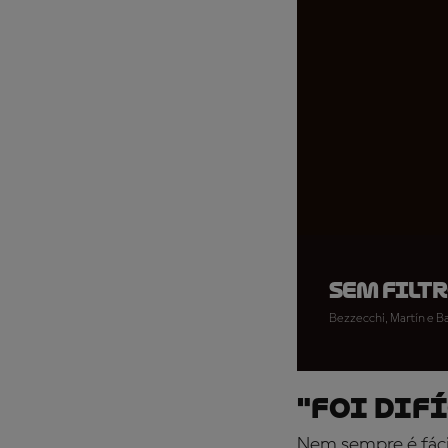
SEM FILTR
Bezzecchi, Martín e B
"Foi dif
Nem sempre é fáci