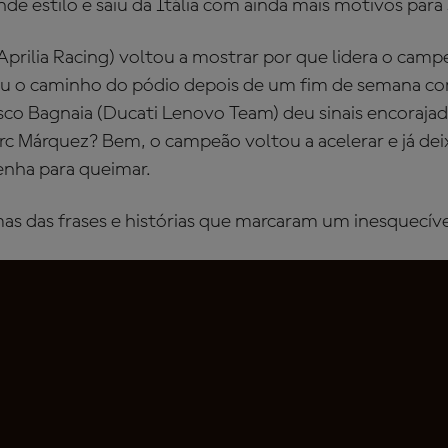
e estilo e saiu da Itália com ainda mais motivos para s
Aprilia Racing) voltou a mostrar por que lidera o cam
ou o caminho do pódio depois de um fim de semana c
sco Bagnaia (Ducati Lenovo Team) deu sinais encoraja
rc Márquez? Bem, o campeão voltou a acelerar e já dei
enha para queimar.
as das frases e histórias que marcaram um inesquecível