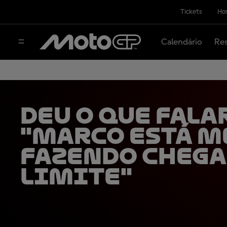
Tickets
Hos
Calendário
Res
Deu o que fala
"Marco está m
fazendo chega
limite"