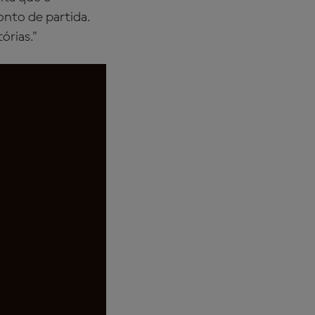
onto de partida.
órias."