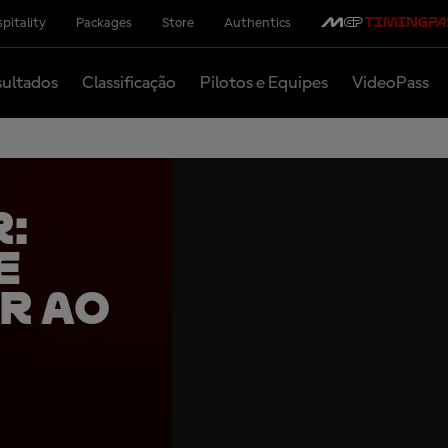
pitality
Packages
Store
Authentics
ultados
Classificação
Pilotos e Equipes
VideoPass
r:
e
r ao