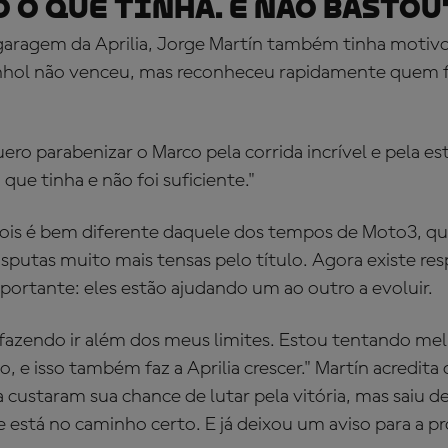
o o que tinha. E não bastou
garagem da Aprilia, Jorge Martín também tinha motivos
anhol não venceu, mas reconheceu rapidamente quem 
ero parabenizar o Marco pela corrida incrível e pela es
 que tinha e não foi suficiente."
dois é bem diferente daquele dos tempos de Moto3, q
putas muito mais tensas pelo título. Agora existe resp
portante: eles estão ajudando um ao outro a evoluir.
fazendo ir além dos meus limites. Estou tentando mel
, e isso também faz a Aprilia crescer." Martín acredita
da custaram sua chance de lutar pela vitória, mas saiu 
 está no caminho certo. E já deixou um aviso para a p