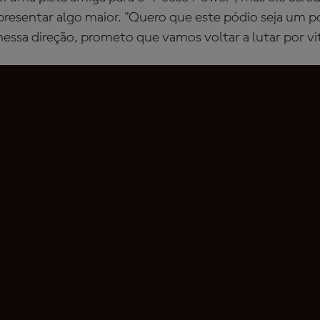
presentar algo maior. "Quero que este pódio seja um p
ssa direção, prometo que vamos voltar a lutar por vit