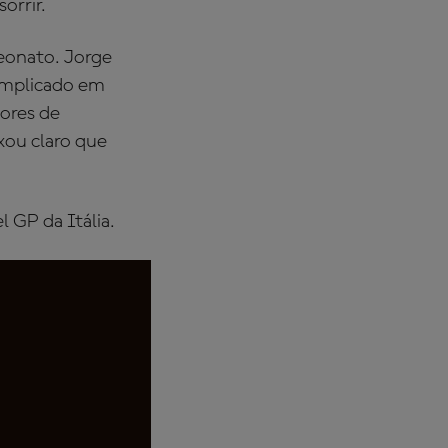
orrir.
peonato. Jorge
omplicado em
dores de
xou claro que
 GP da Itália.