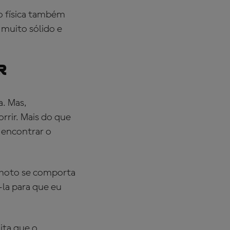
o física também
 muito sólido e
r
a. Mas,
rrir. Mais do que
 encontrar o
 moto se comporta
la para que eu
ita que o