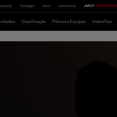
pitality
Packages
Store
Authentics
ultados
Classificação
Pilotos e Equipes
VideoPass