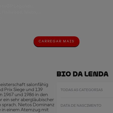
otoGP Legends:
, Hailwood, Nieto,
 Schwantz, Agostini.
02
CARREGAR MAIS
C
A
R
R
E
G
A
Bio Da Lenda
R
M
A
isterschaft salonfähig
I
d Prix Siege und 139
TODAS AS CATEGORIAS
S
en 1967 und 1986 in den
 ein sehr abergläubischer
n sprach. Nietos Dominanz
DATA DE NASCIMENTO
te in einem Atemzug mit