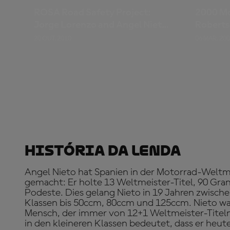
ROSA Road Safety Project:
2000 M
Jorge Lorenzo and Angel Nieto
Roberts
Safety Advices
Rainey,
20 OUT. 2010
06 MAR. 20
História Da Lenda
Angel Nieto hat Spanien in der Motorrad-Weltme
gemacht: Er holte 13 Weltmeister-Titel, 90 Gran
Podeste. Dies gelang Nieto in 19 Jahren zwisch
Klassen bis 50ccm, 80ccm und 125ccm. Nieto war
Mensch, der immer von 12+1 Weltmeister-Titel
in den kleineren Klassen bedeutet, dass er heu