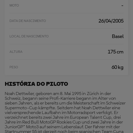
-
MOTO
26/04/2005
DATA DE NASCIMENTO
Basel
LOCAL DE NASCIMENTO
175 cm
ALTURA
60 kg
PESO
História Do Piloto
Noah Dettwiler, geboren am 8. Mai 1995 in Zürich in der
Schweiz, begann seine Profi-Karriere begann im Alter von
sieben Jahren, als er bereits um die Meisterschaft im Schweizer
Supermoto-Cup kämpfte. Seitdem hat Noah Dettwiler eine
vielversprechende Laufbahn im Motorradsport verfolgt. Er
verzeichnet bereits zwei Jahre im European Talent Cup, drei
Jahre im Red Bull MotoGP Rookies Cup und zwei Jahre in der
JuniorGP™ Moto3 auf seinem Lebenslauf. Der Fahrer mit der
Startnummer 55 ist derzeit noch beim spanischen Team Cuna