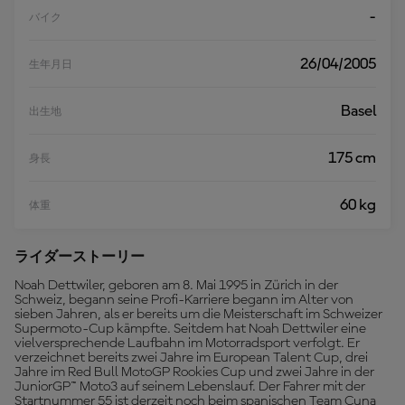
-
バイク
26/04/2005
生年月日
Basel
出生地
175 cm
身長
60 kg
体重
ライダーストーリー
Noah Dettwiler, geboren am 8. Mai 1995 in Zürich in der
Schweiz, begann seine Profi-Karriere begann im Alter von
sieben Jahren, als er bereits um die Meisterschaft im Schweizer
Supermoto-Cup kämpfte. Seitdem hat Noah Dettwiler eine
vielversprechende Laufbahn im Motorradsport verfolgt. Er
verzeichnet bereits zwei Jahre im European Talent Cup, drei
Jahre im Red Bull MotoGP Rookies Cup und zwei Jahre in der
JuniorGP™ Moto3 auf seinem Lebenslauf. Der Fahrer mit der
Startnummer 55 ist derzeit noch beim spanischen Team Cuna