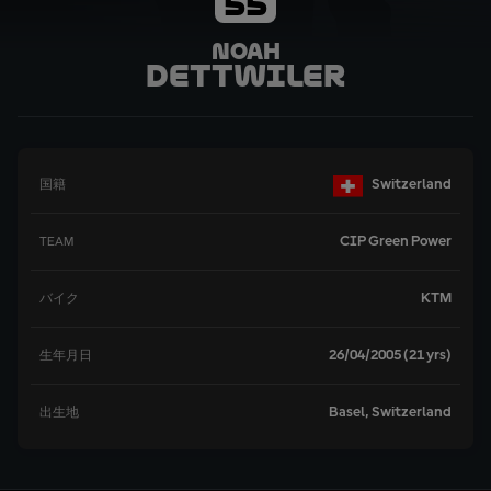
55
Noah
Dettwiler
Switzerland
国籍
CIP Green Power
TEAM
KTM
バイク
26/04/2005 (21 yrs)
生年月日
Basel, Switzerland
出生地