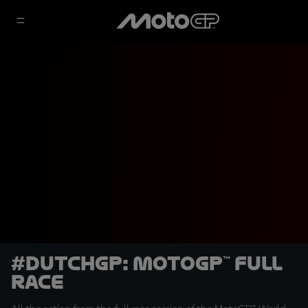
#DutchGP: MotoGP™ Full
Race