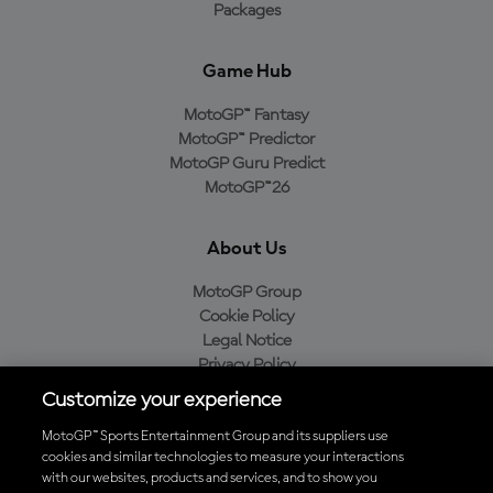
Packages
Game Hub
MotoGP™ Fantasy
MotoGP™ Predictor
MotoGP Guru Predict
MotoGP™26
About Us
MotoGP Group
Cookie Policy
Legal Notice
Privacy Policy
Purchase Policy
Customize your experience
MotoGP™ Sports Entertainment Group and its suppliers use
cookies and similar technologies to measure your interactions
with our websites, products and services, and to show you
Baixe o aplicativo oficial da MotoGP™