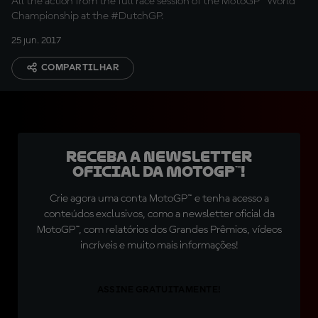
All the action from the full race session of the MotoGP™ World
Championship at the #DutchGP.
25 jun. 2017
COMPARTILHAR
Receba a newsletter
oficial da MotoGP™!
Crie agora uma conta MotoGP™ e tenha acesso a
conteúdos exclusivos, como a newsletter oficial da
MotoGP™, com relatórios dos Grandes Prêmios, vídeos
incríveis e muito mais informações!
ASSINE GRATUITAMENTE!