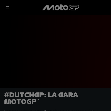
#DutchGP: la gara
MotoGP™