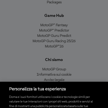
Packages
Game Hub
MotoGP™ Fantasy
MotoGP™ Predictor
MotoGP Guru Predict
MotoGP Guru Racing 25/26
MotoGP™26
Chi siamo
MotoGP Group
Informativa sui cookie
Avviso legale
Informativa sulla privacy
Personalizza la tua esperienza
Condizioni di acquisto
Dorna e i suoi fornitori utilizzano i cookie e tecnologie simili per
valutare le tue interazioni con i propri siti web, prodotti e servizi al
fine di mostrarti una pubblicità personalizzata basata sulle tue