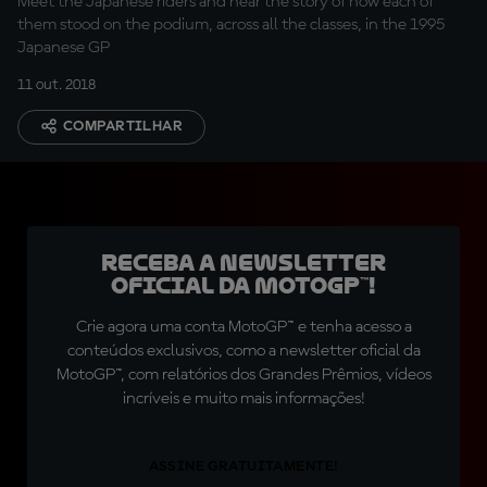
Meet the Japanese riders and hear the story of how each of
them stood on the podium, across all the classes, in the 1995
Japanese GP
11 out. 2018
COMPARTILHAR
Receba a newsletter
oficial da MotoGP™!
Crie agora uma conta MotoGP™ e tenha acesso a
conteúdos exclusivos, como a newsletter oficial da
MotoGP™, com relatórios dos Grandes Prêmios, vídeos
incríveis e muito mais informações!
ASSINE GRATUITAMENTE!