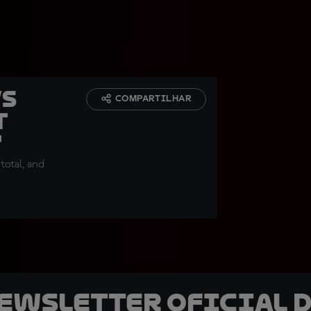
vs
COMPARTILHAR
t
"
 total, and
newsletter oficial d