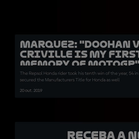
Marquez: "Doohan 
Criville is my firs
memory of MotoGP
The Repsol Honda rider took his tenth win of the year, 54 in
secured the Manufacturers Title for Honda as well
20 out. 2019
Receba a 