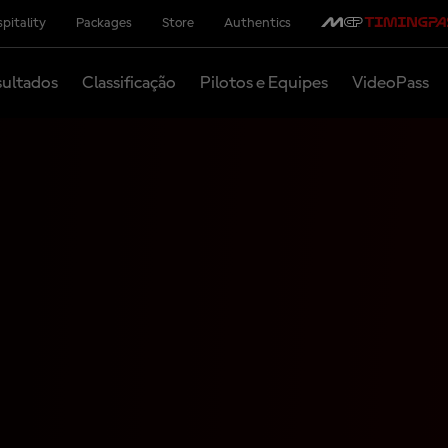
pitality
Packages
Store
Authentics
ultados
Classificação
Pilotos e Equipes
VideoPass