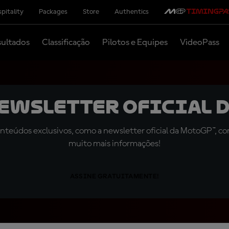
pitality
Packages
Store
Authentics
ultados
Classificação
Pilotos e Equipes
VideoPass
newsletter oficial d
teúdos exclusivos, como a newsletter oficial da MotoGP™, com 
muito mais informações!
ASSINE GRATUITAMENTE!