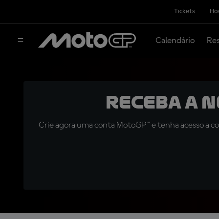
Tickets
Hos
Calendário
Res
Receba a 
Crie agora uma conta MotoGP™ e tenha acesso a con