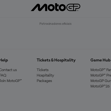
Patrocinadores oficiais
Help
Tickets & Hospitality
Game Hub
Contact us
Tickets
MotoGP™ Fa
FAQ
Hospitality
MotoGP™ Pre
Join MotoGP™
Packages
MotoGP Guru
MotoGP™26