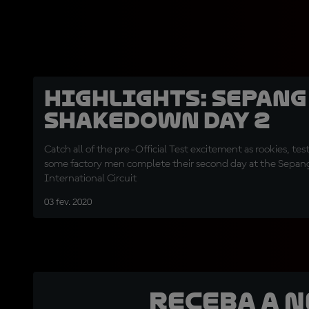
Highlights: Sepang
shakedown Day 2
Catch all of the pre-Official Test excitement as rookies, test
some factory men complete their second day at the Sepan
International Circuit
03 fev. 2020
Receba a 