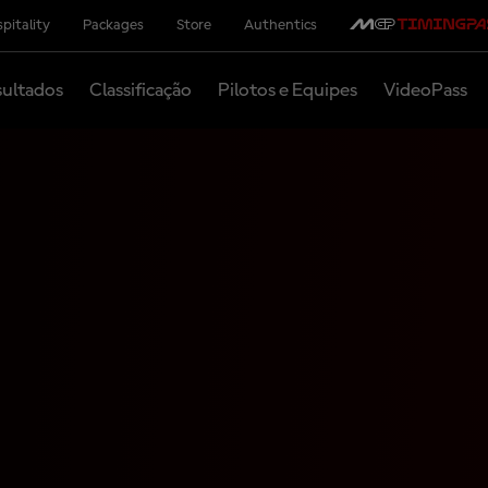
pitality
Packages
Store
Authentics
ultados
Classificação
Pilotos e Equipes
VideoPass