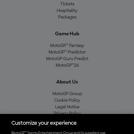
Tickets
Hospitality
Packages
Game Hub
MotoGP™ Fantasy
MotoGP™ Predictor
MotoGP Guru Predict
MotoGP™26
About Us
MotoGP Group
Cookie Policy
Legal Notice
Privacy Policy
Purchase Policy
Customize your experience
MotoGP™ Sports Entertainment Group and its suppliers use