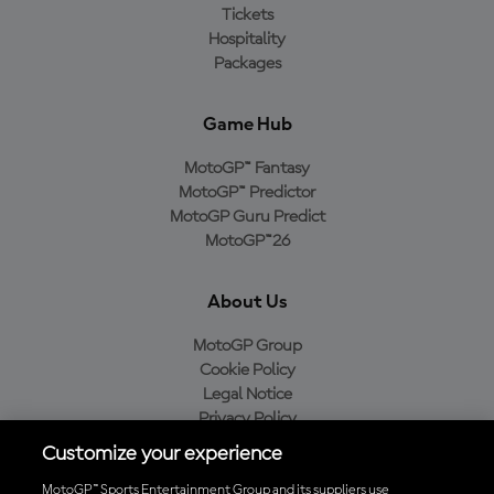
Tickets
Hospitality
Packages
Game Hub
MotoGP™ Fantasy
MotoGP™ Predictor
MotoGP Guru Predict
MotoGP™26
About Us
MotoGP Group
Cookie Policy
Legal Notice
Privacy Policy
Purchase Policy
Customize your experience
MotoGP™ Sports Entertainment Group and its suppliers use