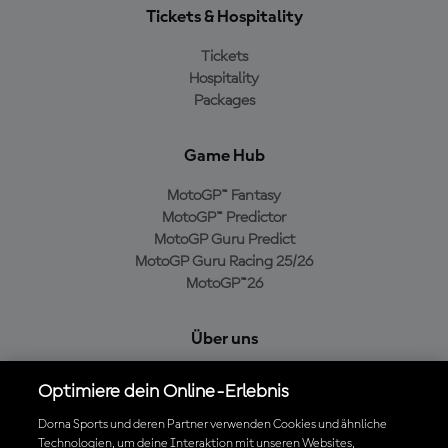
Tickets & Hospitality
Tickets
Hospitality
Packages
Game Hub
MotoGP™ Fantasy
MotoGP™ Predictor
MotoGP Guru Predict
MotoGP Guru Racing 25/26
MotoGP™26
Über uns
MotoGP Group
Optimiere dein Online-Erlebnis
Cookie-Richtlinien
Geschäftsbedingungen
Dorna Sports und deren Partner verwenden Cookies und ähnliche
Technologien, um deine Interaktion mit unseren Websites,
Datenschutzrichtlinien