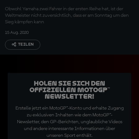
Obwohl Yamaha zwei Fahrer in der ersten Reihe hat, ist der
Weltmeister nicht zuversichtlich, dass er am Sonntag um den
Sieg kämpfen kann
15 Aug. 2020
TEILEN
Holen Sie sich den
offiziellen MotoGP™
Newsletter!
Erstelle jetzt ein MotoGP™-Konto und erhalte Zugang
zu exklusiven Inhalten wie dem MotoGP™-
Newsletter, den GP-Berichten, unglaubliche Videos
und andere interessante Informationen über
unseren Sport enthält.