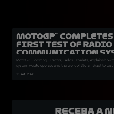
MotoGP™ completes
first test of radio
communication sy
MotoGP™ Sporting Director, Carlos Ezpeleta, explains how 
system would operate and the work of Stefan Bradl to test i
11 set. 2020
Receba a 