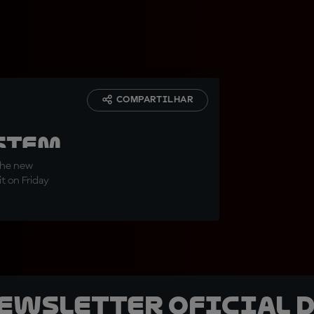
COMPARTILHAR
stem
the new
t on Friday
newsletter oficial d