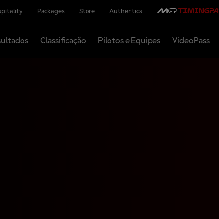
pitality
Packages
Store
Authentics
ultados
Classificação
Pilotos e Equipes
VideoPass