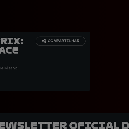
rix:
COMPARTILHAR
ace
he Misano
newsletter oficial d