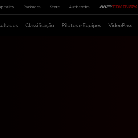
pitality
Packages
Store
Authentics
ultados
Classificação
Pilotos e Equipes
VideoPass