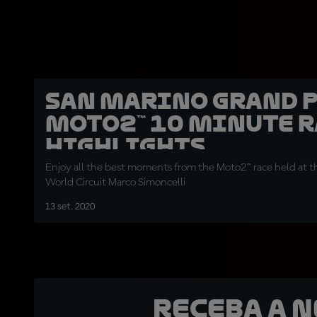
San Marino Grand P
Moto2™ 10 minute r
highlights
Enjoy all the best moments from the Moto2™ race held at t
World Circuit Marco Simoncelli
13 set. 2020
Receba a 