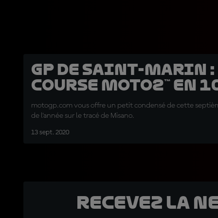
GP de Saint-Marin :
course Moto2™ en 10
motogp.com vous offre un petit condensé de cette septi
de l'année sur le tracé de Misano.
13 sept. 2020
Recevez la N