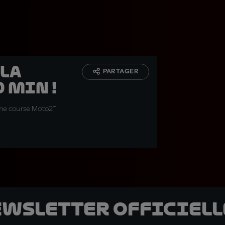
 La
PARTAGER
 min !
ème course Moto2™
ewsletter officielle