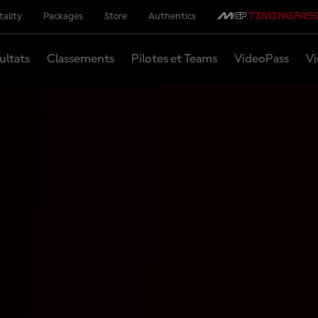
tality
Packages
Store
Authentics
ultats
Classements
Pilotes et Teams
VideoPass
Vi