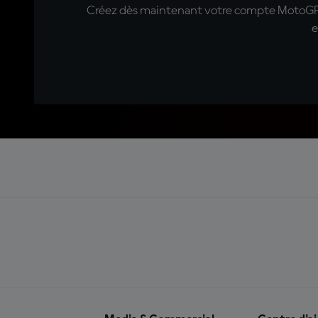
Créez dès maintenant votre compte MotoGP™ e
e