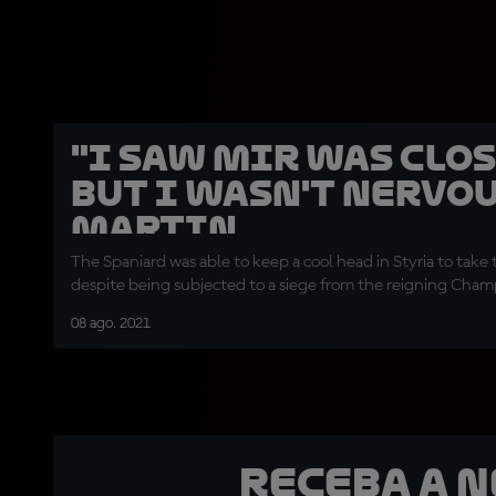
"I saw Mir was clos
but I wasn't nervou
Martin
The Spaniard was able to keep a cool head in Styria to take
despite being subjected to a siege from the reigning Cha
08 ago. 2021
Receba a 