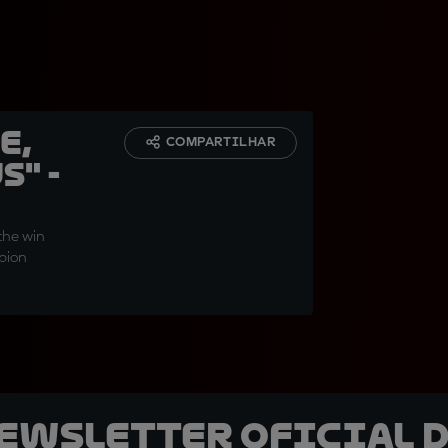
e,
COMPARTILHAR
s" -
 the win
mpion
newsletter oficial d