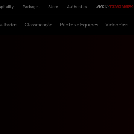
pitality
Packages
Store
Authentics
ultados
Classificação
Pilotos e Equipes
VideoPass