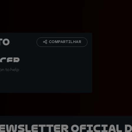
to
COMPARTILHAR
ncer
son to help
newsletter oficial d