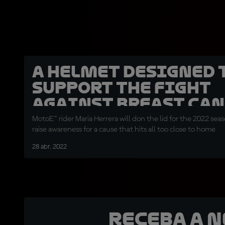
A helmet designed 
support the fight
against breast ca
MotoE™ rider Maria Herrera will don the lid for the 2022 sea
raise awareness for a cause that hits all too close to home
28 abr. 2022
Receba a 