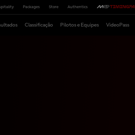
pitality
Packages
Store
Authentics
ultados
Classificação
Pilotos e Equipes
VideoPass