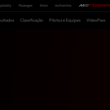
pitality
Packages
Store
Authentics
ultados
Classificação
Pilotos e Equipes
VideoPass