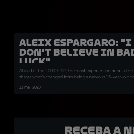
Aleix Espargaro: "I
don’t believe in ba
luck"
Ahead of the 1000th GP, the most experienced rider in th
shares what's changed from being a nervous 15-year-old t
11 mai. 2023
Receba a 