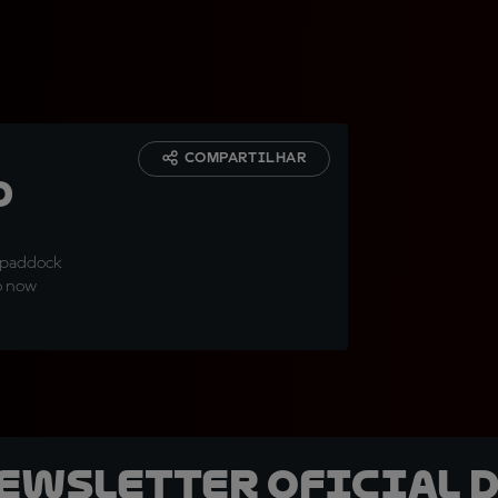
COMPARTILHAR
d
e paddock
o now
newsletter oficial d