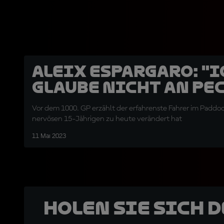
Aleix Espargaro: "I
glaube nicht an Pe
Vor dem 1000. GP erzählt der erfahrenste Fahrer im Paddoc
nervösen 15-Jährigen zu heute verändert hat
11 Mai 2023
Holen Sie sich 