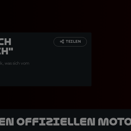
ch
TEILEN
ch"
k, was sich vom
den offiziellen Mot