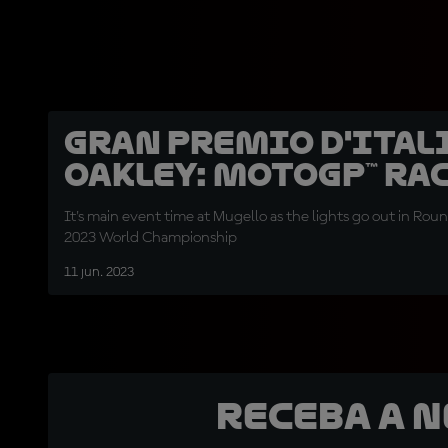
Gran Premio d'Ital
Oakley: MotoGP™ Ra
It's main event time at Mugello as the lights go out in Roun
2023 World Championship
11 jun. 2023
Receba a 