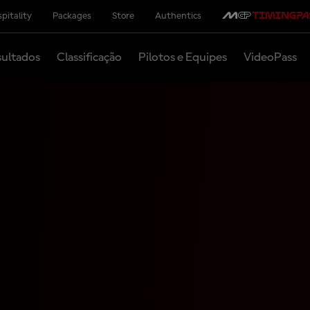
pitality
Packages
Store
Authentics
ultados
Classificação
Pilotos e Equipes
VideoPass