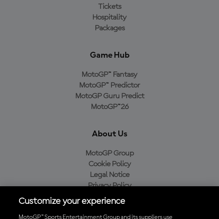
Tickets
Hospitality
Packages
Game Hub
MotoGP™ Fantasy
MotoGP™ Predictor
MotoGP Guru Predict
MotoGP™26
About Us
MotoGP Group
Cookie Policy
Legal Notice
Privacy Policy
Purchase Policy
Customize your experience
MotoGP™ Sports Entertainment Group and its suppliers use