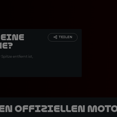
 eine
TEILEN
ne?
Spitze entfernt ist,
den offiziellen Mot