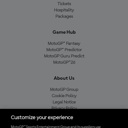
Tickets
Hospitality
Packages
Game Hub
MotoGP™ Fantasy
MotoGP™ Predictor
MotoGP Guru Predict
MotoGP™26
About Us
MotoGP Group
Cookie Policy
Legal Notice
Privacy Policy
Purchase Policy
Customize your experience
MotoGP™ Sports Entertainment Group and its suppliers use