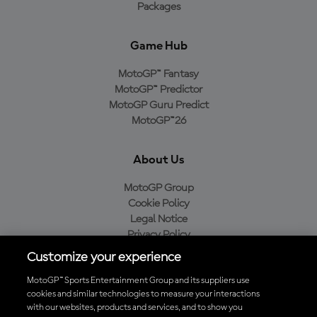
Packages
Game Hub
MotoGP™ Fantasy
MotoGP™ Predictor
MotoGP Guru Predict
MotoGP™26
About Us
MotoGP Group
Cookie Policy
Legal Notice
Privacy Policy
Purchase Policy
Customize your experience
MotoGP™ Sports Entertainment Group and its suppliers use
cookies and similar technologies to measure your interactions
with our websites, products and services, and to show you
Baixe o aplicativo oficial da MotoGP™