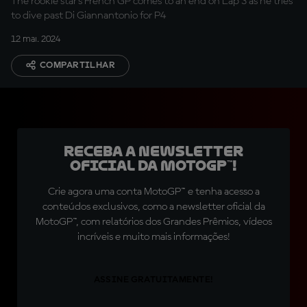
The rookie star’s French GP comes to an end on Lap 3 as he tries
to dive past Di Giannantonio for P4
12 mai. 2024
COMPARTILHAR
Receba a newsletter
oficial da MotoGP™!
Crie agora uma conta MotoGP™ e tenha acesso a
conteúdos exclusivos, como a newsletter oficial da
MotoGP™, com relatórios dos Grandes Prêmios, vídeos
incríveis e muito mais informações!
ASSINE GRATUITAMENTE!