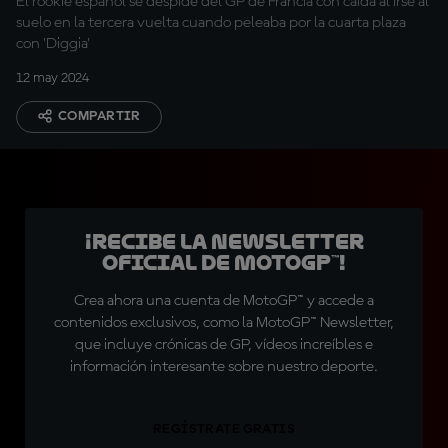
El rookie español se despide del GP de Francia con caída al irse al
suelo en la tercera vuelta cuando peleaba por la cuarta plaza
con 'Diggia'
12 may 2024
COMPARTIR
¡Recibe la Newsletter
oficial de MotoGP™!
Crea ahora una cuenta de MotoGP™ y accede a
contenidos exclusivos, como la MotoGP™ Newsletter,
que incluye crónicas de GP, vídeos increíbles e
información interesante sobre nuestro deporte.
REGÍSTRATE GRATIS