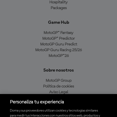
Hospitality
Packages
Game Hub
MotoGP™ Fantasy
MotoGP™ Predictor
MotoGP Guru Predict
MotoGP Guru Racing 25/26
MotoGP™26
Sobre nosotros
MotoGP Group
Política de cookies
Aviso Legal
Política de privacidad
Personaliza tu experiencia
Política de compra
Dorna y sus proveedores utilizan cookies y tecnologías similares
para medir tus interacciones con nuestros sitios web, productos y