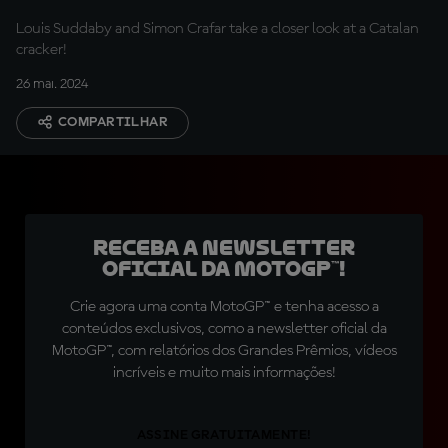
trouble, big trouble"
Louis Suddaby and Simon Crafar take a closer look at a Catalan
cracker!
26 mai. 2024
COMPARTILHAR
Receba a newsletter
oficial da MotoGP™!
Crie agora uma conta MotoGP™ e tenha acesso a
conteúdos exclusivos, como a newsletter oficial da
MotoGP™, com relatórios dos Grandes Prêmios, vídeos
incríveis e muito mais informações!
ASSINE GRATUITAMENTE!