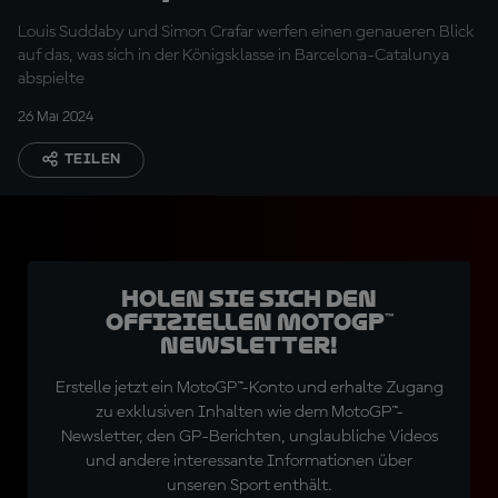
anderen Jungs große,
Louis Suddaby und Simon Crafar werfen einen genaueren Blick
große Probleme"
auf das, was sich in der Königsklasse in Barcelona-Catalunya
abspielte
26 Mai 2024
TEILEN
Holen Sie sich den
offiziellen MotoGP™
Newsletter!
Erstelle jetzt ein MotoGP™-Konto und erhalte Zugang
zu exklusiven Inhalten wie dem MotoGP™-
Newsletter, den GP-Berichten, unglaubliche Videos
und andere interessante Informationen über
unseren Sport enthält.