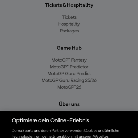
Tickets & Hospitality
Tickets
Hospitality
Packages
Game Hub
MotoGP™ Fantasy
MotoGP™ Predictor
MotoGP Guru Predict
MotoGP Guru Racing 25/26
MotoGP™26
Über uns
MotoGP Group
Optimiere dein Online-Erlebnis
Cookie-Richtlinien
Geschäftsbedingungen
Dorna Sports und deren Partner verwenden Cookies und ähnliche
Technologien, um deine Interaktion mit unseren Websites,
Datenschutzrichtlinien