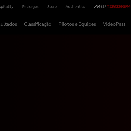
pitality
Packages
Store
Authentics
ultados
Classificação
Pilotos e Equipes
VideoPass