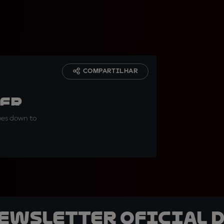
COMPARTILHAR
er
goes down to
newsletter oficial d