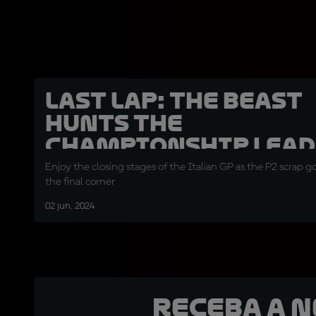
LAST LAP: The Beast
hunts the
Championship lead
in podium decider
Enjoy the closing stages of the Italian GP as the P2 scrap 
the final corner
02 jun. 2024
Receba a 