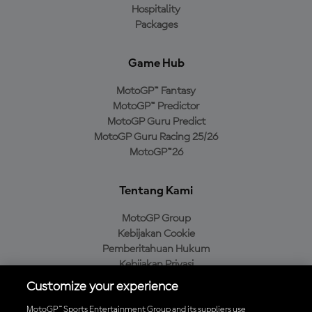
Hospitality
Packages
Game Hub
MotoGP™ Fantasy
MotoGP™ Predictor
MotoGP Guru Predict
MotoGP Guru Racing 25/26
MotoGP™26
Tentang Kami
MotoGP Group
Kebijakan Cookie
Pemberitahuan Hukum
Kebijakan Privasi
Kebijakan Pembelian
Customize your experience
MotoGP™ Sports Entertainment Group and its suppliers use