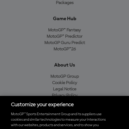
Packages
Game Hub
MotoGP™ Fantasy
MotoGP™ Predictor
MotoGP Guru Predict
MotoGP™26
About Us
MotoGP Group
Cookie Policy
Legal Notice
Privacy Policy
Purchase Policy
Customize your experience
MotoGP™ Sports Entertainment Group and its suppliers use
cookies and similar technologies to measure your interactions
with our websites, products and services, and to show you
Baixe o aplicativo oficial da MotoGP™