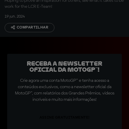
Hoping to prove an inspiration for others, see what it takes to be
work for the LCR E-Team!
19 jun. 2024
COMPARTILHAR
Receba a newsletter
oficial da MotoGP™!
Crie agora uma conta MotoGP™ e tenha acesso a
conteúdos exclusivos, como a newsletter oficial da
MotoGP™, com relatórios dos Grandes Prêmios, vídeos
incríveis e muito mais informações!
ASSINE GRATUITAMENTE!