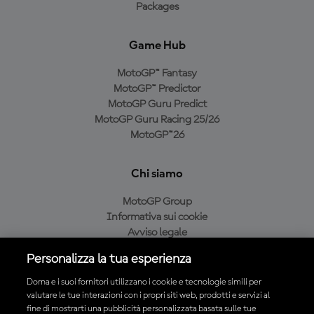
Packages
Game Hub
MotoGP™ Fantasy
MotoGP™ Predictor
MotoGP Guru Predict
MotoGP Guru Racing 25/26
MotoGP™26
Chi siamo
MotoGP Group
Informativa sui cookie
Avviso legale
Informativa sulla privacy
Personalizza la tua esperienza
Condizioni di acquisto
Dorna e i suoi fornitori utilizzano i cookie e tecnologie simili per
valutare le tue interazioni con i propri siti web, prodotti e servizi al
fine di mostrarti una pubblicità personalizzata basata sulle tue