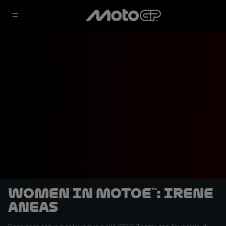
Women in MotoE™: Irene
Aneas