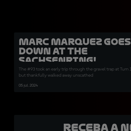
Marc Marquez goes
down at the
Sachsenring!
The #93 took an early trip through the gravel trap at Turn 
but thankfully walked away unscathed
05 jul. 2024
Receba a 