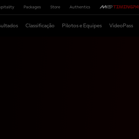
pitality
Packages
Store
Authentics
ultados
Classificação
Pilotos e Equipes
VideoPass