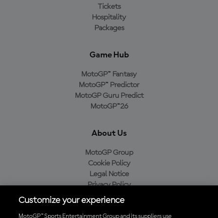
Tickets
Hospitality
Packages
Game Hub
MotoGP™ Fantasy
MotoGP™ Predictor
MotoGP Guru Predict
MotoGP™26
About Us
MotoGP Group
Cookie Policy
Legal Notice
Privacy Policy
Purchase Policy
Customize your experience
MotoGP™ Sports Entertainment Group and its suppliers use