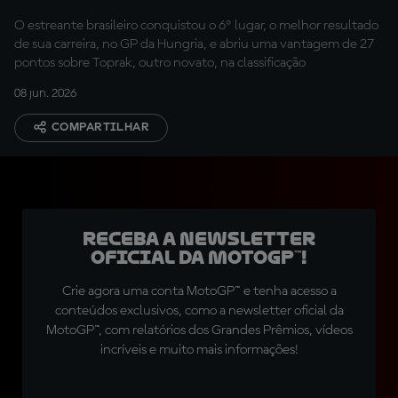
“Gostei muito do fim de
O estreante brasileiro conquistou o 6º lugar, o melhor resultado
semana”
de sua carreira, no GP da Hungria, e abriu uma vantagem de 27
pontos sobre Toprak, outro novato, na classificação
08 jun. 2026
COMPARTILHAR
Receba a newsletter
oficial da MotoGP™!
Crie agora uma conta MotoGP™ e tenha acesso a
conteúdos exclusivos, como a newsletter oficial da
MotoGP™, com relatórios dos Grandes Prêmios, vídeos
incríveis e muito mais informações!