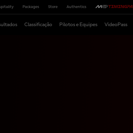
pitality
Packages
Store
Authentics
ultados
Classificação
Pilotos e Equipes
VideoPass