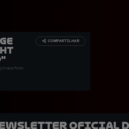
rge
COMPARTILHAR
ght
"
y's race from
newsletter oficial d