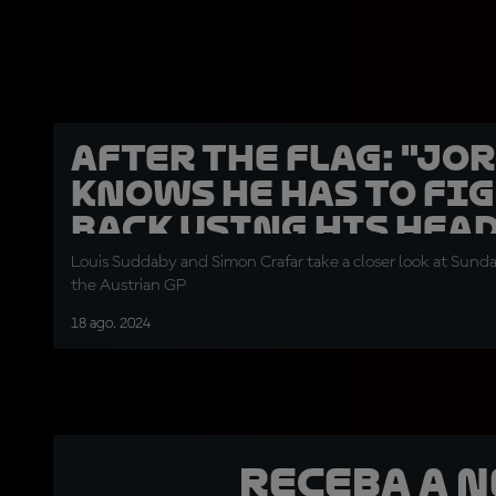
After the Flag: "Jo
knows he has to fi
back using his head
Louis Suddaby and Simon Crafar take a closer look at Sunda
the Austrian GP
18 ago. 2024
Receba a 