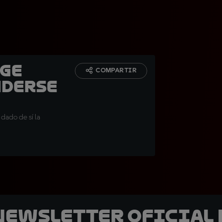
rge
COMPARTIR
nderse
dado de sí la
 Newsletter oficial 