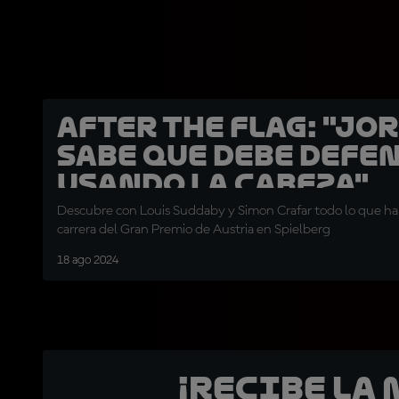
After the Flag: "Jo
sabe que debe defe
usando la cabeza"
Descubre con Louis Suddaby y Simon Crafar todo lo que ha 
carrera del Gran Premio de Austria en Spielberg
18 ago 2024
¡Recibe la