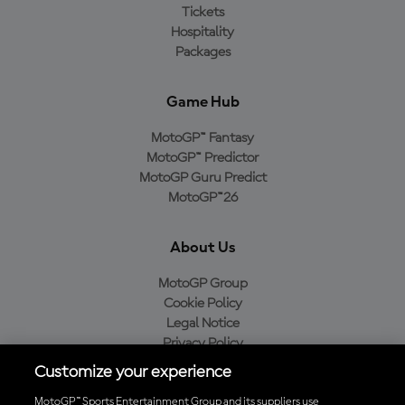
Tickets
Hospitality
Packages
Game Hub
MotoGP™ Fantasy
MotoGP™ Predictor
MotoGP Guru Predict
MotoGP™26
About Us
MotoGP Group
Cookie Policy
Legal Notice
Privacy Policy
Purchase Policy
Customize your experience
MotoGP™ Sports Entertainment Group and its suppliers use