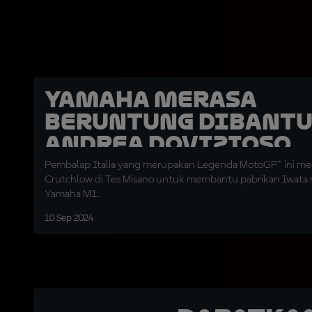
Yamaha Merasa
Beruntung Dibant
Andrea Dovizioso
Pembalap Italia yang merupakan Legenda MotoGP™ ini me
Crutchlow di Tes Misano untuk membantu pabrikan Iwa
Yamaha M1.
10 Sep 2024