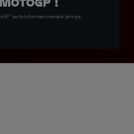
MotoGP™!
GP™ serta informasi menarik lainnya.