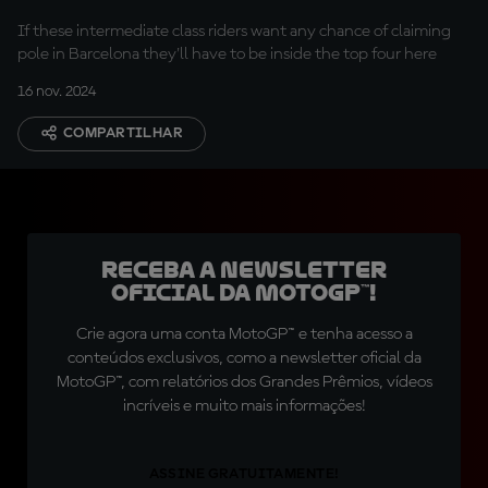
If these intermediate class riders want any chance of claiming
pole in Barcelona they'll have to be inside the top four here
16 nov. 2024
COMPARTILHAR
Receba a newsletter
oficial da MotoGP™!
Crie agora uma conta MotoGP™ e tenha acesso a
conteúdos exclusivos, como a newsletter oficial da
MotoGP™, com relatórios dos Grandes Prêmios, vídeos
incríveis e muito mais informações!
ASSINE GRATUITAMENTE!