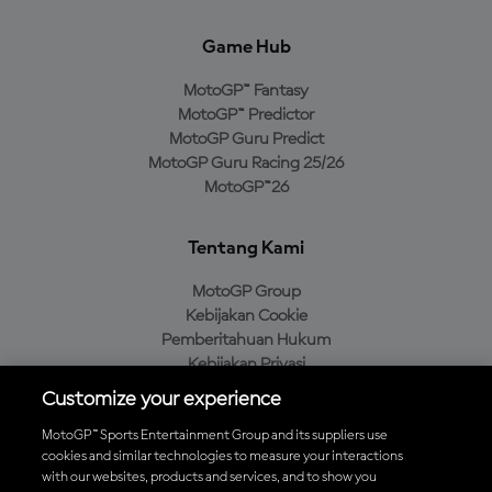
Game Hub
MotoGP™ Fantasy
MotoGP™ Predictor
MotoGP Guru Predict
MotoGP Guru Racing 25/26
MotoGP™26
Tentang Kami
MotoGP Group
Kebijakan Cookie
Pemberitahuan Hukum
Kebijakan Privasi
Kebijakan Pembelian
Customize your experience
MotoGP™ Sports Entertainment Group and its suppliers use
cookies and similar technologies to measure your interactions
with our websites, products and services, and to show you
Unduh Aplikasi Resmi MotoGP™