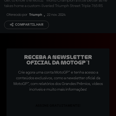
Get to know the Moto2™ World Champion a little better as he
takes home a custom-liveried Triumph Street Triple 765 RS
Oferecido por
Triumph
22 nov. 2024
COMPARTILHAR
Receba a newsletter
oficial da MotoGP™!
Crie agora uma conta MotoGP™ e tenha acesso a
conteúdos exclusivos, como a newsletter oficial da
MotoGP™, com relatórios dos Grandes Prêmios, vídeos
incríveis e muito mais informações!
ASSINE GRATUITAMENTE!