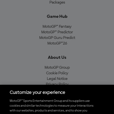
Packages
Game Hub
MotoGP™ Fantasy
MotoGP™ Predictor
MotoGP Guru Predict
MotoGP™26
About Us
MotoGP Group
Cookie Policy
Legal Notice
Privacy Policy
Purchase Policy
Customize your experience
MotoGP™ Sports Entertainment Group and its suppliers use
cookies and similar technologies to measure your interactions
with our websites, products and services, and to show you
Baixe o aplicativo oficial da MotoGP™